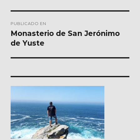
Navegación
PUBLICADO EN
de
Monasterio de San Jerónimo
de Yuste
entradas