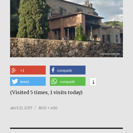
+1
compartir
tweet
compartir
(Visited 5 times, 1 visits today)
Publicado
Tamaño
abril 21, 2017
800 × 450
el
completo