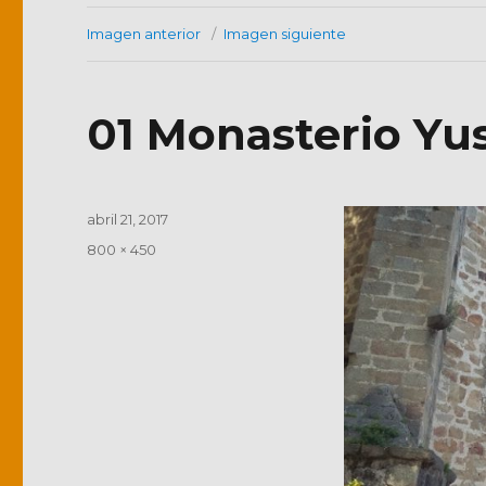
Imagen anterior
Imagen siguiente
01 Monasterio Yus
Publicado
abril 21, 2017
el
Tamaño
800 × 450
completo