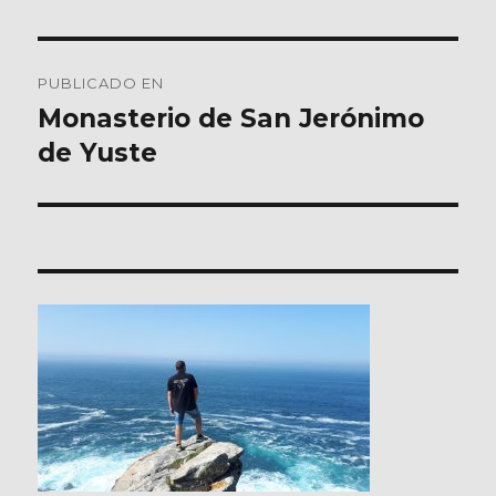
Navegación
PUBLICADO EN
de
Monasterio de San Jerónimo
de Yuste
entradas