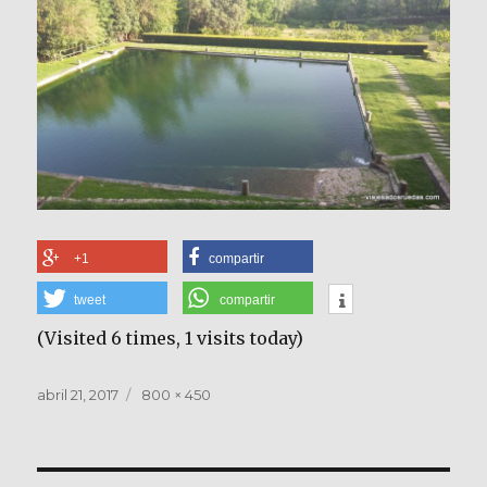
+1
compartir
tweet
compartir
(Visited 6 times, 1 visits today)
Publicado
Tamaño
abril 21, 2017
800 × 450
el
completo