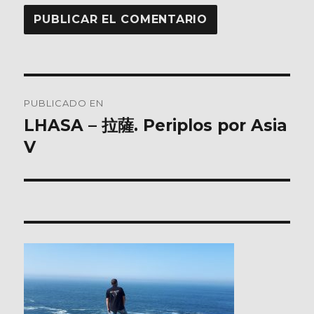
Navegación
PUBLICADO EN
de
LHASA – 拉薩. Periplos por Asia
V
entradas