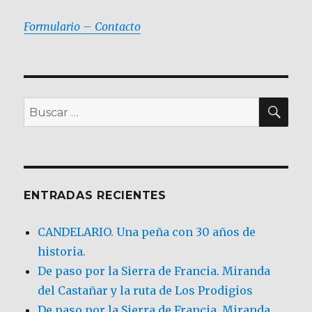
Formulario – Contacto
BU
Buscar
por:
ENTRADAS RECIENTES
CANDELARIO. Una peña con 30 años de
historia.
De paso por la Sierra de Francia. Miranda
del Castañar y la ruta de Los Prodigios
De paso por la Sierra de Francia, Miranda