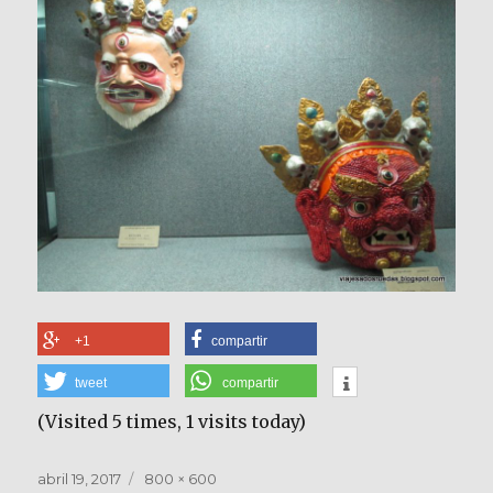
+1
compartir
tweet
compartir
(Visited 5 times, 1 visits today)
Publicado
Tamaño
abril 19, 2017
800 × 600