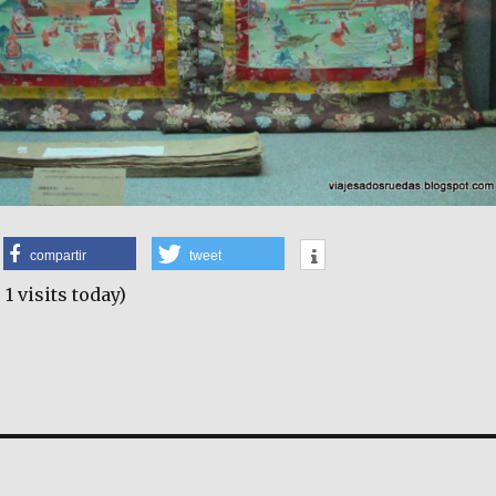
compartir
tweet
 1 visits today)