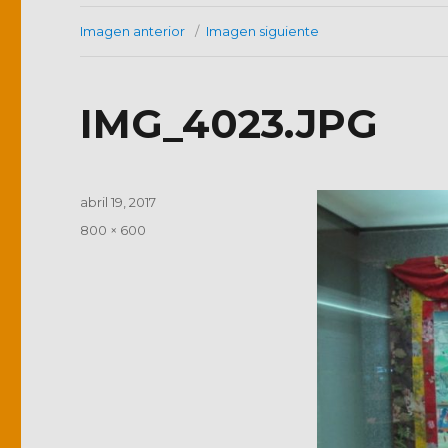
Imagen anterior
Imagen siguiente
IMG_4023.JPG
Publicado
abril 19, 2017
el
Tamaño
800 × 600
completo