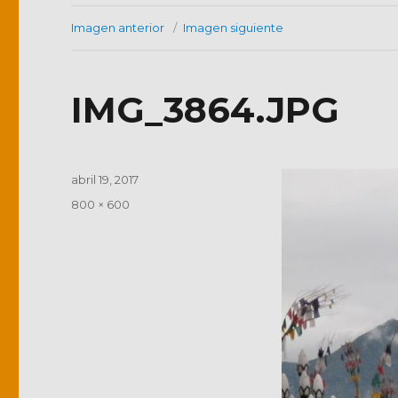
Imagen anterior
Imagen siguiente
IMG_3864.JPG
Publicado
abril 19, 2017
el
Tamaño
800 × 600
completo