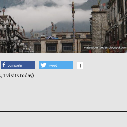
compartir
tweet
, 1 visits today)