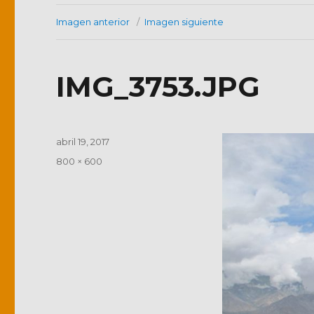
Imagen anterior
Imagen siguiente
IMG_3753.JPG
Publicado
abril 19, 2017
el
Tamaño
800 × 600
completo