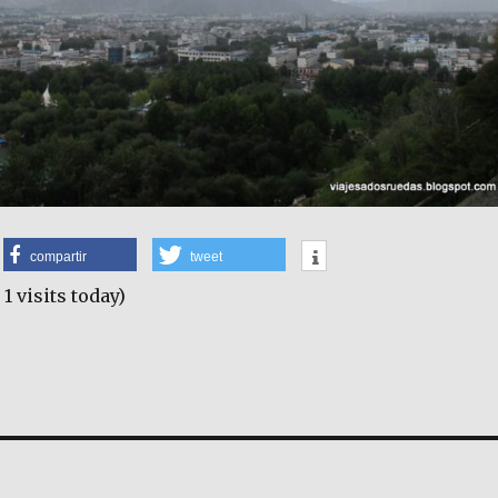
compartir
tweet
 1 visits today)