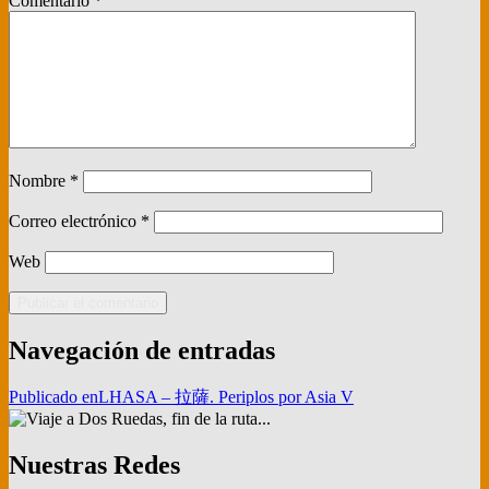
Comentario
*
Nombre
*
Correo electrónico
*
Web
Navegación de entradas
Publicado en
LHASA – 拉薩. Periplos por Asia V
Nuestras Redes