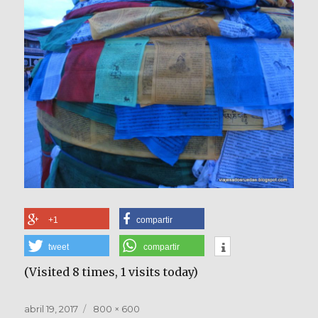
+1
compartir
tweet
compartir
(Visited 8 times, 1 visits today)
Publicado
Tamaño
abril 19, 2017
800 × 600