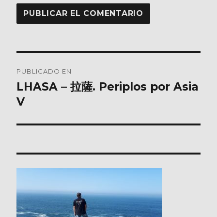
Navegación
PUBLICADO EN
de
LHASA – 拉薩. Periplos por Asia
V
entradas