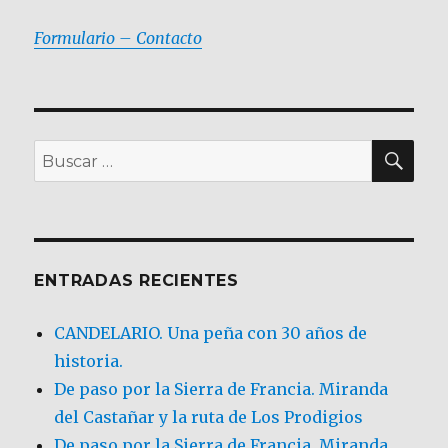
Formulario – Contacto
BU
Buscar
por:
ENTRADAS RECIENTES
CANDELARIO. Una peña con 30 años de
historia.
De paso por la Sierra de Francia. Miranda
del Castañar y la ruta de Los Prodigios
De paso por la Sierra de Francia, Miranda