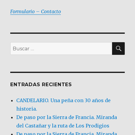
Formulario – Contacto
BU
Buscar
por:
ENTRADAS RECIENTES
CANDELARIO. Una peña con 30 años de
historia.
De paso por la Sierra de Francia. Miranda
del Castañar y la ruta de Los Prodigios
De paso por la Sierra de Francia, Miranda