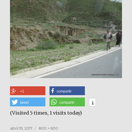
+1
compartir
tweet
compartir
(Visited 5 times, 1 visits today)
Publicado
Tamaño
abril 19, 2017
800 × 600