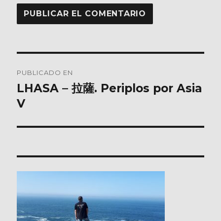
Navegación
PUBLICADO EN
de
LHASA – 拉薩. Periplos por Asia
V
entradas