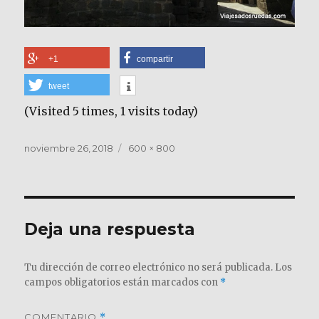
+1
compartir
tweet
(Visited 5 times, 1 visits today)
Publicado
Tamaño
noviembre 26, 2018
600 × 800
el
completo
Deja una respuesta
Tu dirección de correo electrónico no será publicada.
Los
campos obligatorios están marcados con
*
COMENTARIO
*