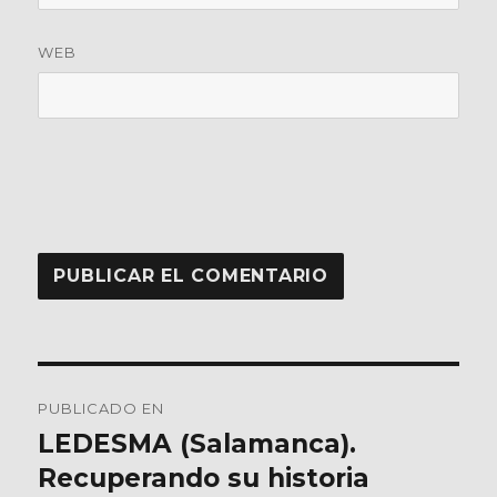
WEB
Navegación
PUBLICADO EN
de
LEDESMA (Salamanca).
Recuperando su historia
entradas