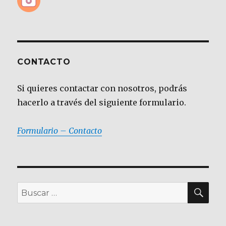
CONTACTO
Si quieres contactar con nosotros, podrás
hacerlo a través del siguiente formulario.
Formulario – Contacto
BU
Buscar
por: