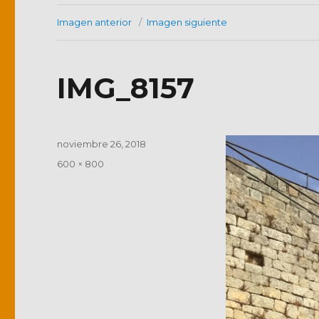
Imagen anterior
Imagen siguiente
IMG_8157
Publicado
noviembre 26, 2018
el
Tamaño
600 × 800
completo