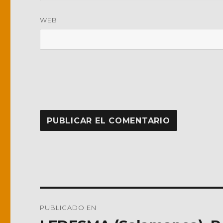
WEB
Navegación
PUBLICADO EN
de