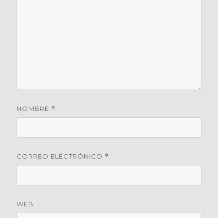
NOMBRE
*
CORREO ELECTRÓNICO
*
WEB