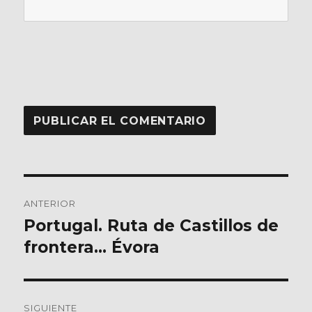
Navegación
ANTERIOR
de
Portugal. Ruta de Castillos de
Entrada
anterior:
frontera… Évora
entradas
SIGUIENTE