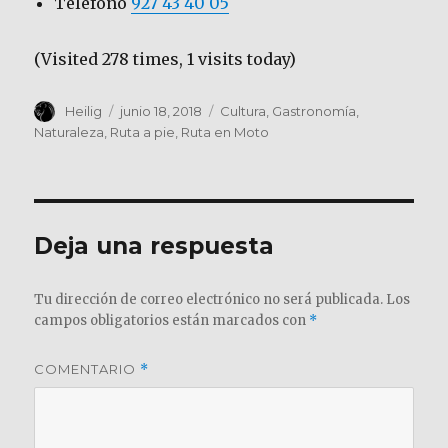
Teléfono
927 43 40 05
(Visited 278 times, 1 visits today)
Autor
Publicado
Categorías
Heilig
junio 18, 2018
Cultura
,
Gastronomía
,
el
Naturaleza
,
Ruta a pie
,
Ruta en Moto
Deja una respuesta
Tu dirección de correo electrónico no será publicada.
Los
campos obligatorios están marcados con
*
COMENTARIO
*