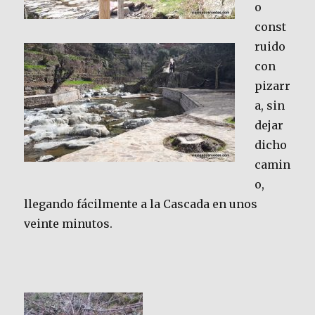
o
const
ruido
con
pizarr
a, sin
dejar
dicho
camin
o,
llegando fácilmente a la Cascada en unos
veinte minutos.