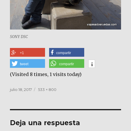
SONY DSC
+1
compartir
tweet
compartir
(Visited 8 times, 1 visits today)
Publicado
Tamaño
julio 18, 2017
533 × 800
el
completo
Deja una respuesta