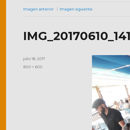
Imagen anterior
Imagen siguiente
IMG_20170610_14
Publicado
julio 18, 2017
el
Tamaño
800 × 600
completo