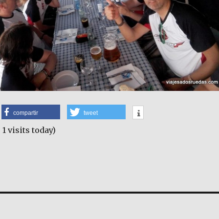
compartir
tweet
 1 visits today)