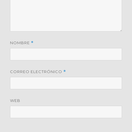
NOMBRE
*
CORREO ELECTRÓNICO
*
WEB