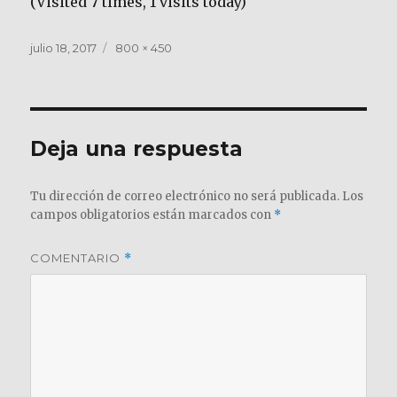
(Visited 7 times, 1 visits today)
Publicado
Tamaño
julio 18, 2017
800 × 450
el
completo
Deja una respuesta
Tu dirección de correo electrónico no será publicada.
Los
campos obligatorios están marcados con
*
COMENTARIO
*