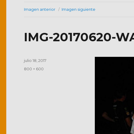
Imagen anterior
Imagen siguiente
IMG-20170620-W
Publicado
julio 18, 2017
el
Tamaño
800 × 600
completo