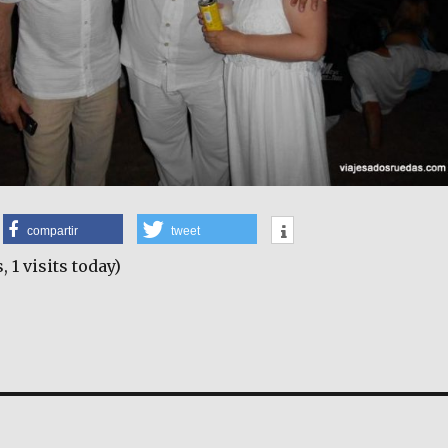
compartir
tweet
, 1 visits today)