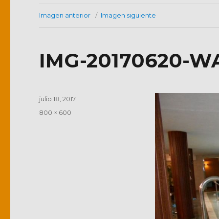
Imagen anterior
Imagen siguiente
IMG-20170620-W
Publicado
julio 18, 2017
el
Tamaño
800 × 600
completo