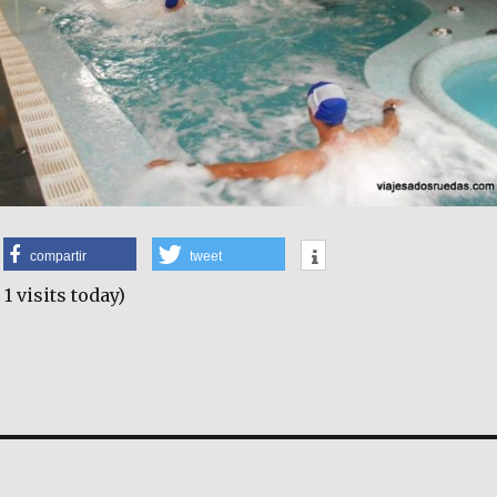
compartir
tweet
 1 visits today)