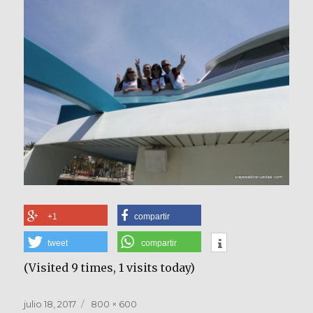
+1
compartir
tweet
compartir
(Visited 9 times, 1 visits today)
Publicado
Tamaño
julio 18, 2017
800 × 600