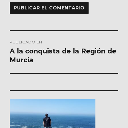
Navegación
PUBLICADO EN
de
A la conquista de la Región de
Murcia
entradas