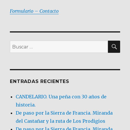
Formulario – Contacto
BU
Buscar
por:
ENTRADAS RECIENTES
CANDELARIO. Una peña con 30 años de
historia.
De paso por la Sierra de Francia. Miranda
del Castañar y la ruta de Los Prodigios
De paso por la Sierra de Francia, Miranda