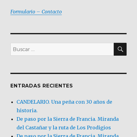
Formulario – Contacto
BU
Buscar
por:
ENTRADAS RECIENTES
CANDELARIO. Una peña con 30 años de
historia.
De paso por la Sierra de Francia. Miranda
del Castañar y la ruta de Los Prodigios
De paso por la Sierra de Francia, Miranda