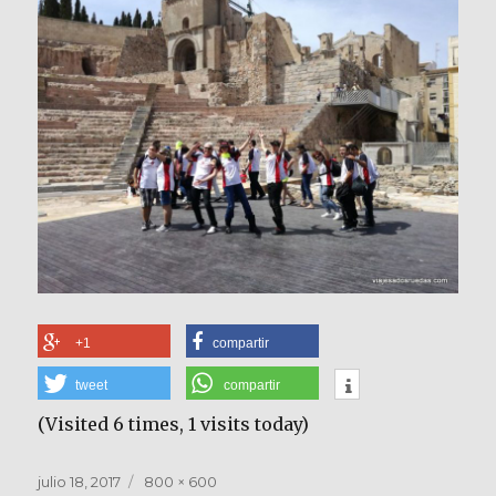
+1
compartir
tweet
compartir
(Visited 6 times, 1 visits today)
Publicado
Tamaño
julio 18, 2017
800 × 600