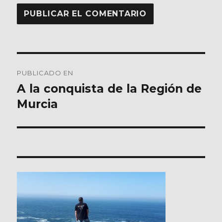
Navegación
PUBLICADO EN
de
A la conquista de la Región de
Murcia
entradas