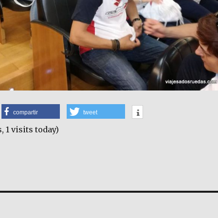
compartir
tweet
, 1 visits today)