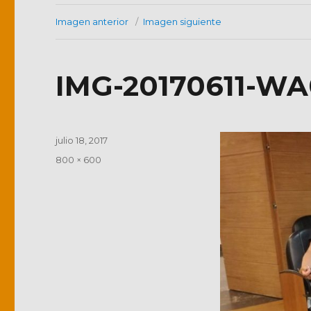
Imagen anterior
Imagen siguiente
IMG-20170611-W
Publicado
julio 18, 2017
el
Tamaño
800 × 600
completo