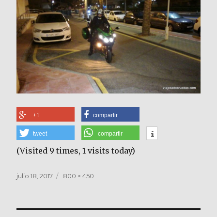
+1
compartir
tweet
compartir
(Visited 9 times, 1 visits today)
Publicado
Tamaño
julio 18, 2017
800 × 450
el
completo