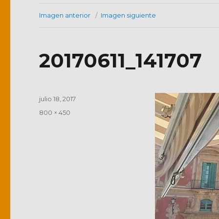
Imagen anterior
Imagen siguiente
20170611_141707
Publicado
julio 18, 2017
el
Tamaño
800 × 450
completo