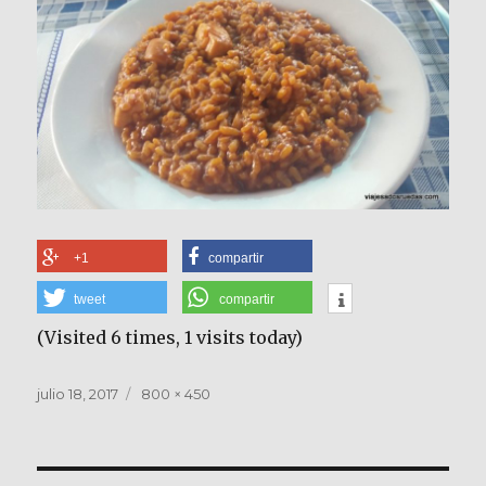
+1
compartir
tweet
compartir
(Visited 6 times, 1 visits today)
Publicado
Tamaño
julio 18, 2017
800 × 450
el
completo