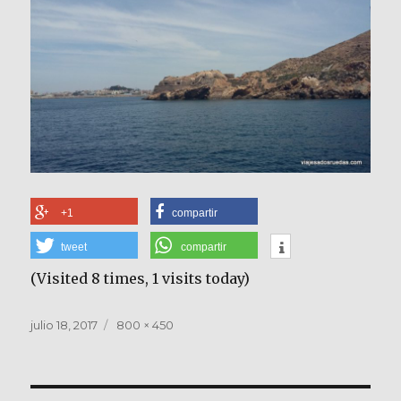
+1
compartir
tweet
compartir
(Visited 8 times, 1 visits today)
Publicado
Tamaño
julio 18, 2017
800 × 450
el
completo