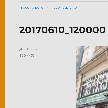
Imagen anterior
Imagen siguiente
20170610_120000
Publicado
julio 18, 2017
el
Tamaño
800 × 450
completo