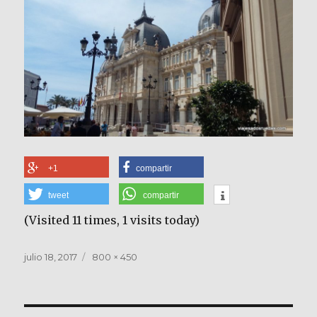
+1
compartir
tweet
compartir
(Visited 11 times, 1 visits today)
Publicado
Tamaño
julio 18, 2017
800 × 450
el
completo