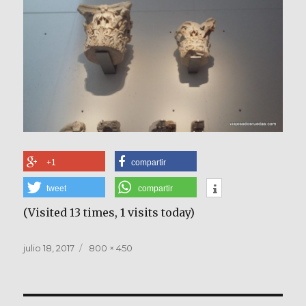
+1
compartir
tweet
compartir
(Visited 13 times, 1 visits today)
Publicado
Tamaño
julio 18, 2017
800 × 450
el
completo