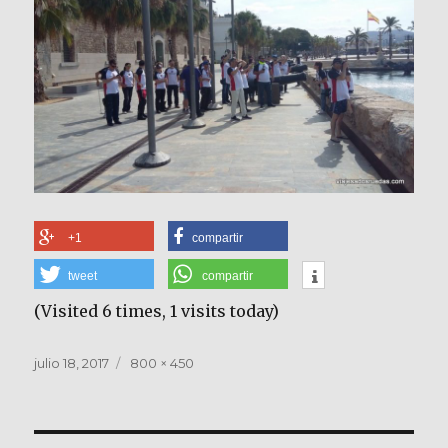
+1
compartir
tweet
compartir
(Visited 6 times, 1 visits today)
Publicado
Tamaño
julio 18, 2017
800 × 450
el
completo