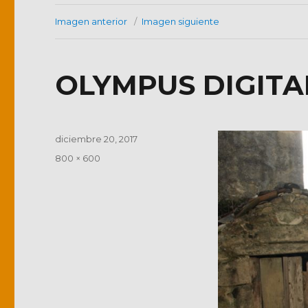
Imagen anterior
Imagen siguiente
OLYMPUS DIGIT
Publicado
diciembre 20, 2017
el
Tamaño
800 × 600
completo