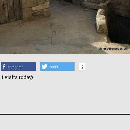
compartir
tweet
 1 visits today)