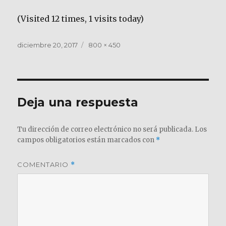
(Visited 12 times, 1 visits today)
Publicado
Tamaño
diciembre 20, 2017
800 × 450
el
completo
Deja una respuesta
Tu dirección de correo electrónico no será publicada.
Los
campos obligatorios están marcados con
*
COMENTARIO
*