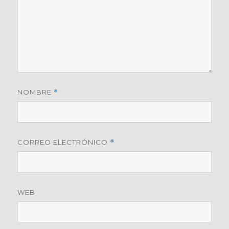
NOMBRE
*
CORREO ELECTRÓNICO
*
WEB