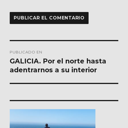
Navegación
PUBLICADO EN
de
GALICIA. Por el norte hasta
adentrarnos a su interior
entradas