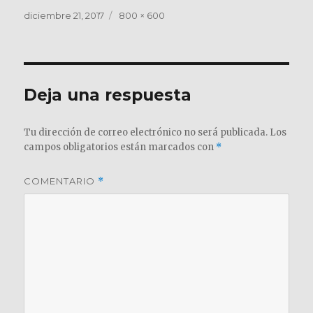
Publicado
Tamaño
diciembre 21, 2017
800 × 600
el
completo
Deja una respuesta
Tu dirección de correo electrónico no será publicada.
Los
campos obligatorios están marcados con
*
COMENTARIO
*