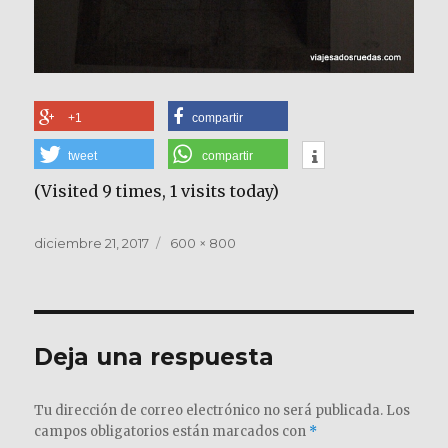
+1
compartir
tweet
compartir
(Visited 9 times, 1 visits today)
Publicado
Tamaño
diciembre 21, 2017
600 × 800
el
completo
Deja una respuesta
Tu dirección de correo electrónico no será publicada.
Los
campos obligatorios están marcados con
*