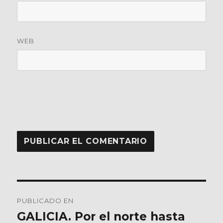
WEB
Navegación
PUBLICADO EN
de
GALICIA. Por el norte hasta