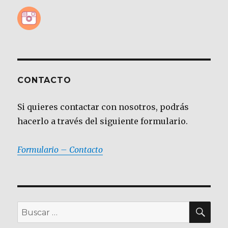
CONTACTO
Si quieres contactar con nosotros, podrás
hacerlo a través del siguiente formulario.
Formulario – Contacto
BU
Buscar
por: