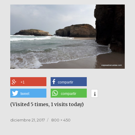
+1
compartir
tweet
compartir
(Visited 5 times, 1 visits today)
Publicado
Tamaño
diciembre 21, 2017
800 × 450
el
completo