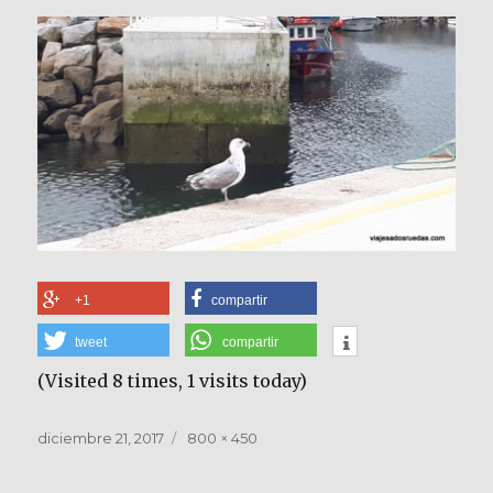
+1
compartir
tweet
compartir
(Visited 8 times, 1 visits today)
Publicado
Tamaño
diciembre 21, 2017
800 × 450
el
completo