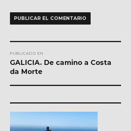
Navegación
PUBLICADO EN
de
GALICIA. De camino a Costa
da Morte
entradas