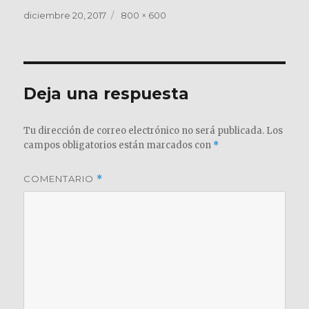
Publicado
Tamaño
diciembre 20, 2017
800 × 600
el
completo
Deja una respuesta
Tu dirección de correo electrónico no será publicada.
Los
campos obligatorios están marcados con
*
COMENTARIO
*