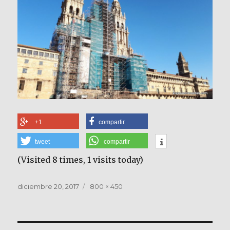
+1
compartir
tweet
compartir
(Visited 8 times, 1 visits today)
Publicado
Tamaño
diciembre 20, 2017
800 × 450
el
completo