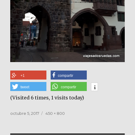
+1
compartir
tweet
compartir
(Visited 6 times, 1 visits today)
Publicado
Tamaño
octubre 5, 2017
450 × 800
el
completo