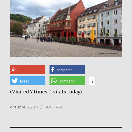
+1
compartir
tweet
compartir
(Visited 7 times, 1 visits today)
Publicado
Tamaño
octubre 5, 2017
800 × 450
el
completo