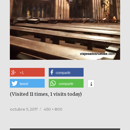
+1
compartir
tweet
compartir
(Visited 11 times, 1 visits today)
Publicado
Tamaño
octubre 5, 2017
450 × 800
el
completo