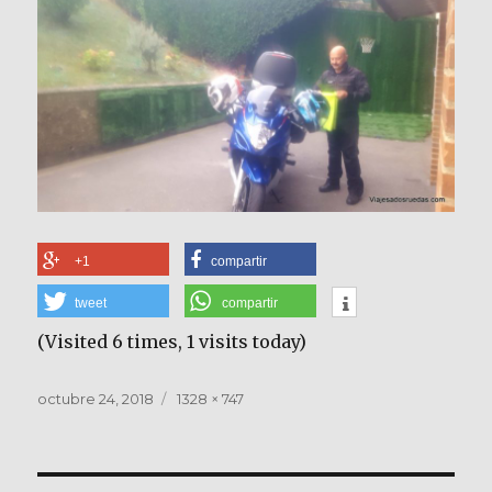
+1
compartir
tweet
compartir
(Visited 6 times, 1 visits today)
Publicado
Tamaño
octubre 24, 2018
1328 × 747
el
completo