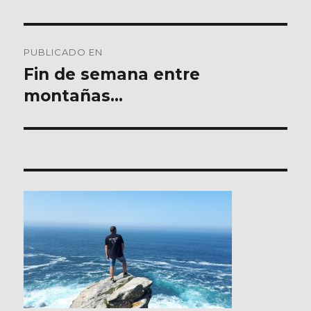
Navegación
PUBLICADO EN
de
Fin de semana entre
montañas…
entradas