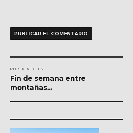
Navegación
PUBLICADO EN
de
Fin de semana entre
montañas…
entradas