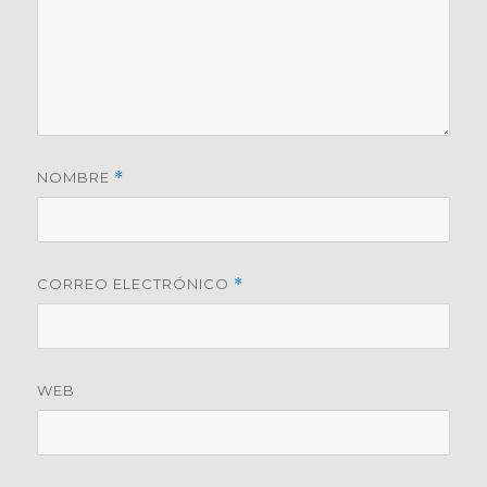
NOMBRE
*
CORREO ELECTRÓNICO
*
WEB