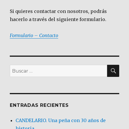
Si quieres contactar con nosotros, podrás
hacerlo a través del siguiente formulario.
Formulario – Contacto
BU
Buscar
por:
ENTRADAS RECIENTES
CANDELARIO. Una peña con 30 años de
historia.