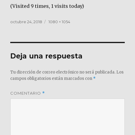
(Visited 9 times, 1 visits today)
Publicado
Tamaño
octubre 24, 2018
1080 × 1054
el
completo
Deja una respuesta
Tu dirección de correo electrónico no será publicada.
Los
campos obligatorios están marcados con
*
COMENTARIO
*