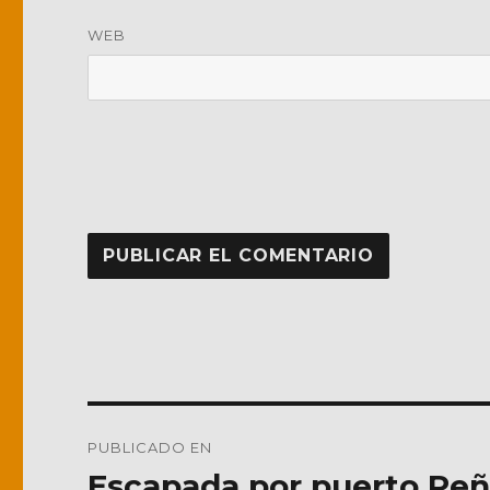
WEB
Navegación
PUBLICADO EN
de
Escapada por puerto Peña