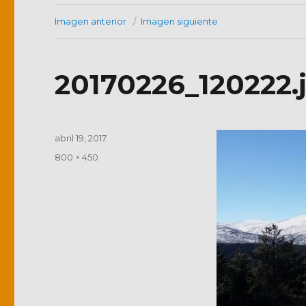
Imagen anterior
Imagen siguiente
20170226_120222.
Publicado
abril 19, 2017
el
Tamaño
800 × 450
completo