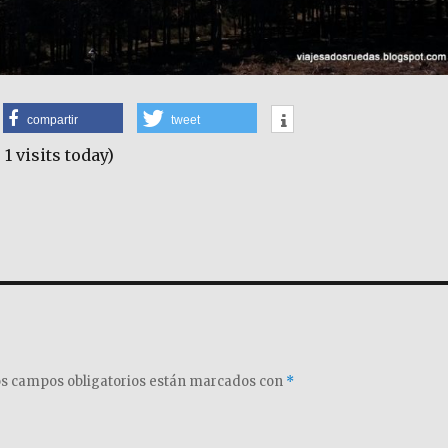
compartir
tweet
 1 visits today)
s campos obligatorios están marcados con
*