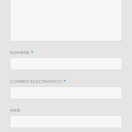
NOMBRE
*
CORREO ELECTRÓNICO
*
WEB