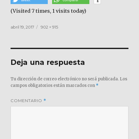
(Visited 7 times, 1 visits today)
Publicado
Tamaño
abril 19, 2017
902 × 915
el
completo
Deja una respuesta
Tu dirección de correo electrónico no será publicada.
Los
campos obligatorios están marcados con
*
COMENTARIO
*