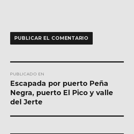
Navegación
PUBLICADO EN
de
Escapada por puerto Peña
Negra, puerto El Pico y valle
entradas
del Jerte