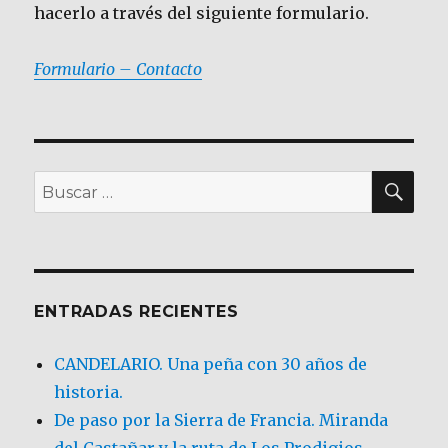
hacerlo a través del siguiente formulario.
Formulario – Contacto
BU
Buscar
por:
ENTRADAS RECIENTES
CANDELARIO. Una peña con 30 años de
historia.
De paso por la Sierra de Francia. Miranda
del Castañar y la ruta de Los Prodigios