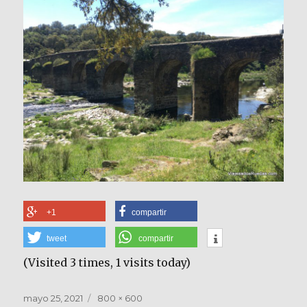
+1
compartir
tweet
compartir
(Visited 3 times, 1 visits today)
Publicado
Tamaño
mayo 25, 2021
800 × 600