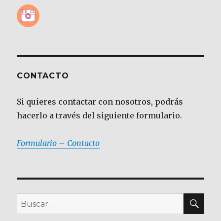
CONTACTO
Si quieres contactar con nosotros, podrás
hacerlo a través del siguiente formulario.
Formulario – Contacto
BU
Buscar
por: