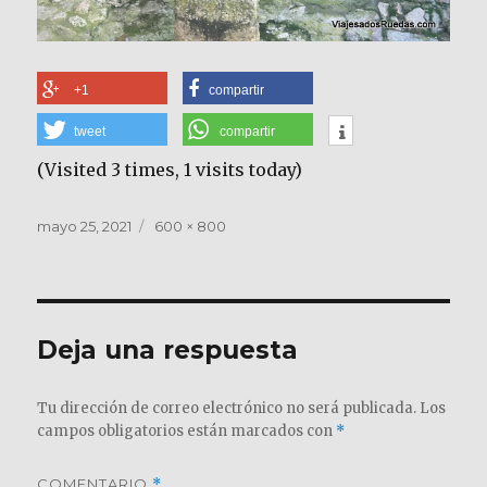
+1
compartir
tweet
compartir
(Visited 3 times, 1 visits today)
Publicado
Tamaño
mayo 25, 2021
600 × 800
el
completo
Deja una respuesta
Tu dirección de correo electrónico no será publicada.
Los
campos obligatorios están marcados con
*
COMENTARIO
*