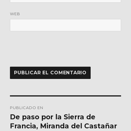
WEB
Navegación
PUBLICADO EN
de
De paso por la Sierra de
Francia, Miranda del Castañar
entradas