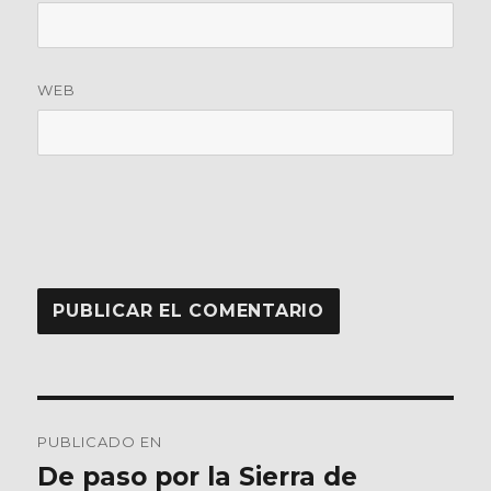
WEB
Navegación
PUBLICADO EN
de
De paso por la Sierra de