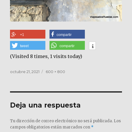
+1
compartir
tweet
compartir
(Visited 8 times, 1 visits today)
Publicado
Tamaño
octubre 21, 2021
600 × 800
el
completo
Deja una respuesta
Tu dirección de correo electrónico no será publicada.
Los
campos obligatorios están marcados con
*