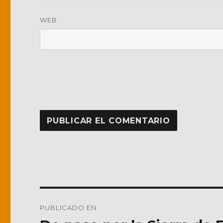
WEB
Navegación
PUBLICADO EN
de