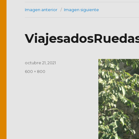
Imagen anterior
Imagen siguiente
ViajesadosRuedas 
Publicado
octubre 21, 2021
el
Tamaño
600 × 800
completo