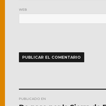
WEB
Navegación
PUBLICADO EN
de