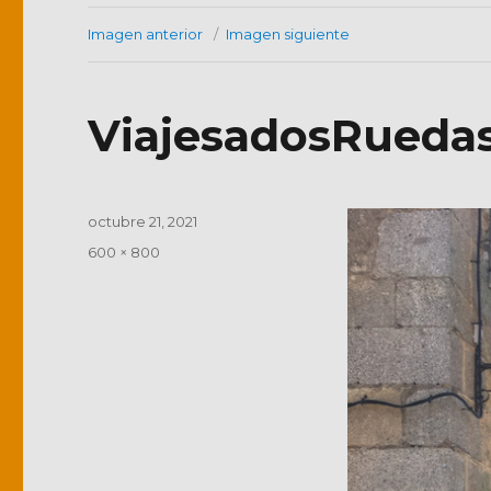
Imagen anterior
Imagen siguiente
ViajesadosRuedas 
Publicado
octubre 21, 2021
el
Tamaño
600 × 800
completo