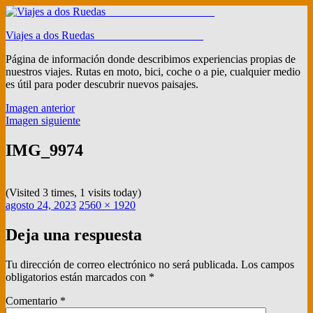
Ir
al
Viajes a dos Ruedas ___________________
contenido
Página de información donde describimos experiencias propias de
nuestros viajes. Rutas en moto, bici, coche o a pie, cualquier medio
es útil para poder descubrir nuevos paisajes.
Imagen anterior
Imagen siguiente
IMG_9974
(Visited 3 times, 1 visits today)
Publicado
Tamaño
agosto 24, 2023
2560 × 1920
el
completo
Deja una respuesta
Tu dirección de correo electrónico no será publicada.
Los campos
obligatorios están marcados con
*
Comentario
*