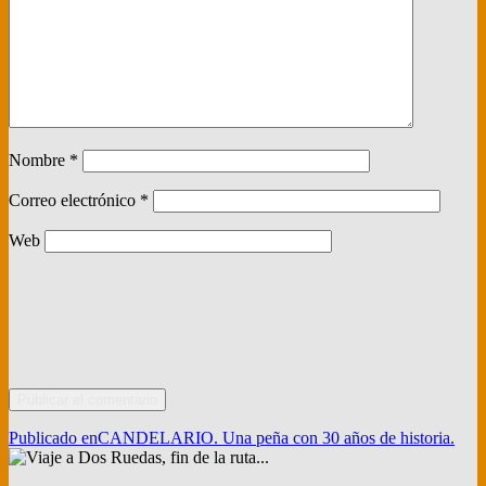
Nombre
*
Correo electrónico
*
Web
Navegación
Publicado en
CANDELARIO. Una peña con 30 años de historia.
de