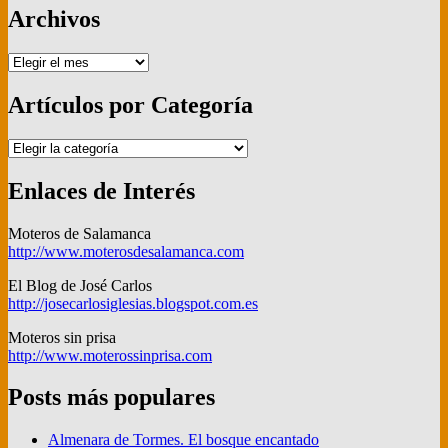
Archivos
Archivos
Artículos por Categoría
Artículos
por
Categoría
Enlaces de Interés
Moteros de Salamanca
http://www.moterosdesalamanca.com
El Blog de José Carlos
http://josecarlosiglesias.blogspot.com.es
Moteros sin prisa
http://www.moterossinprisa.com
Posts más populares
Almenara de Tormes. El bosque encantado